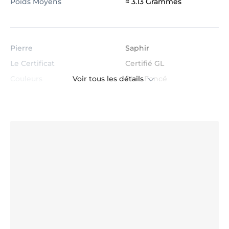
Poids Moyens
≈ 3.13 Grammes
Pierre
Saphir
Le Certificat
Certifié GL
Voir tous les détails
Couleurs
Bleu Foncé
Clarté
AAA
Formes
Rond
Taille
Très Bien
Carat Total de la Pierre
0.032
Quantité de pierres
6
Diamètre pierre 1
1.0 mm - 1.1 mm
Traitement de Chauffe
Chauffée