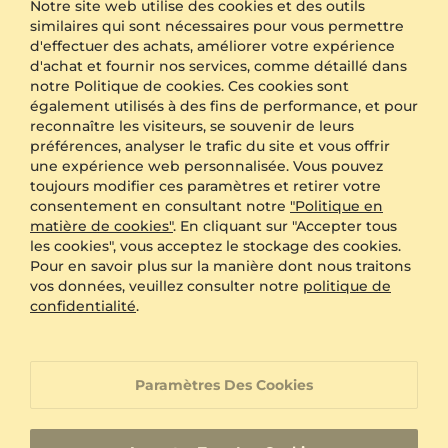
Emballage anonyme
Disponible
Notre site web utilise des cookies et des outils
similaires qui sont nécessaires pour vous permettre
Gravure
GRATUIT
d'effectuer des achats, améliorer votre expérience
Boîte cadeau
GRATUIT
d'achat et fournir nos services, comme détaillé dans
notre Politique de cookies. Ces cookies sont
AVANTAGES SUPPLÉMENTAIRES AVEC CET ACHAT:
également utilisés à des fins de performance, et pour
reconnaître les visiteurs, se souvenir de leurs
Politique de retour de 60 jours
préférences, analyser le trafic du site et vous offrir
une expérience web personnalisée. Vous pouvez
toujours modifier ces paramètres et retirer votre
Redimensionnement Gratuit sous 60 jours
consentement en consultant notre
"Politique en
matière de cookies"
. En cliquant sur "Accepter tous
les cookies", vous acceptez le stockage des cookies.
Garantie à vie
Pour en savoir plus sur la manière dont nous traitons
vos données, veuillez consulter notre
politique de
confidentialité
.
Service Client Orienté vers une Satisfaction
Client à 100%
Paramètres Des Cookies
Bijoux sur mesure avec un identifiant produit
unique