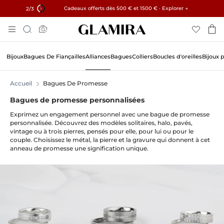
✓ Retours sous 60 jours ✓ Redimensionnement gratuit
Cadeaux offerts dès 500 € et 1500 € · Explorer →
15% sur toutes les commandes →
2
/3
Aller
Rechercher
Au
Contenu
Bijoux
Bagues De Fiançailles
Alliances
Bagues
Colliers
Boucles d'oreilles
Bijoux 
Accueil
Bagues De Promesse
Bagues de promesse personnalisées
Exprimez un engagement personnel avec une bague de promesse
personnalisée. Découvrez des modèles solitaires, halo, pavés,
vintage ou à trois pierres, pensés pour elle, pour lui ou pour le
couple. Choisissez le métal, la pierre et la gravure qui donnent à cet
anneau de promesse une signification unique.