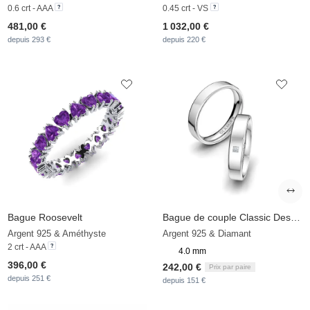
0.6 crt - AAA
0.45 crt - VS
481,00 €
1 032,00 €
depuis 293 €
depuis 220 €
Bague Roosevelt
Bague de couple Classic Destiny 4mm
Argent 925 & Améthyste
Argent 925 & Diamant
2 crt - AAA
4.0 mm
396,00 €
242,00 €
Prix par paire
depuis 251 €
depuis 151 €