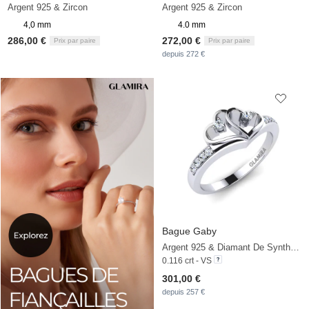
Argent 925 & Zircon
Argent 925 & Zircon
4,0 mm
4.0 mm
286,00 €
272,00 €
Prix par paire
Prix par paire
depuis 272 €
Bague Gaby
Argent 925 & Diamant De Synthèse
0.116 crt - VS
301,00 €
depuis 257 €