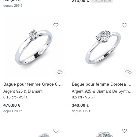
273,00 €
Prix par paire
depuis 296 €
Bague pour femme Grace 0.16crt
Bague pour femme Dorotea 0.5 crt
Argent 925 & Diamant
Argent 925 & Diamant De Synthèse
0.16 crt - VS
0.5 crt - VS
470,00 €
349,00 €
depuis 209 €
depuis 175 €