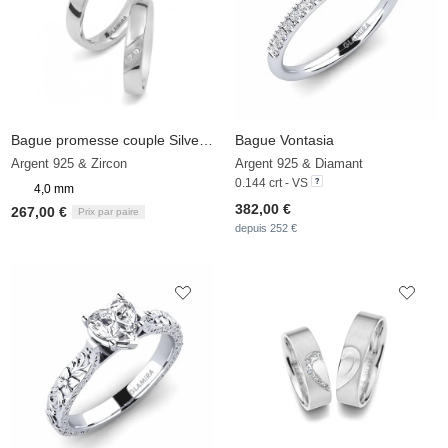
Bague promesse couple Silver & Diamonds Shiny
Bague Vontasia
Argent 925 & Zircon
Argent 925 & Diamant
0.144 crt - VS
4,0 mm
382,00 €
267,00 €
Prix par paire
depuis 252 €