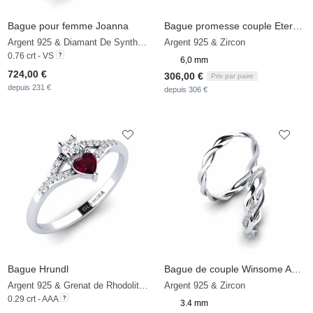
Bague pour femme Joanna
Bague promesse couple Eternal Love
Argent 925 & Diamant De Synthèse
Argent 925 & Zircon
0.76 crt - VS
6,0 mm
724,00 €
306,00 €
Prix par paire
depuis 231 €
depuis 306 €
Bague Hrundl
Bague de couple Winsome Aura
Argent 925 & Grenat de Rhodolite & Zircon
Argent 925 & Zircon
0.29 crt - AAA
3.4 mm