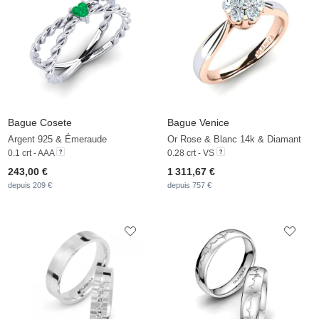
Bague Cosete
Bague Venice
Argent 925 & Émeraude
Or Rose & Blanc 14k & Diamant
0.1 crt - AAA
0.28 crt - VS
243,00 €
1 311,67 €
depuis 209 €
depuis 757 €