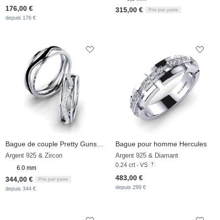
176,00 €
315,00 €
Prix par paire
depuis 176 €
Bague de couple Pretty Guns Pair
Bague pour homme Hercules
Argent 925 & Zircon
Argent 925 & Diamant
0.24 crt - VS
6.0 mm
483,00 €
344,00 €
Prix par paire
depuis 299 €
depuis 344 €