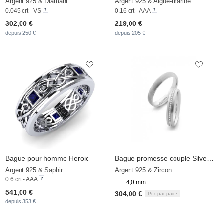
Argent 925 & Diamant
Argent 925 & Aigue-marine
0.045 crt - VS
0.16 crt - AAA
302,00 €
219,00 €
depuis 250 €
depuis 205 €
Bague pour homme Heroic
Bague promesse couple Silver & Design Adorable
Argent 925 & Saphir
Argent 925 & Zircon
0.6 crt - AAA
4,0 mm
541,00 €
304,00 €
Prix par paire
depuis 353 €