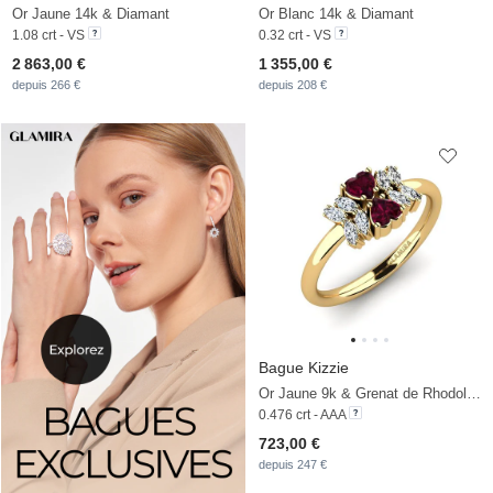
Or Jaune 14k & Diamant
Or Blanc 14k & Diamant
1.08 crt - VS
0.32 crt - VS
2 863,00 €
1 355,00 €
depuis 266 €
depuis 208 €
Bague Kizzie
Or Jaune 9k & Grenat de Rhodolite & Zircon
0.476 crt - AAA
723,00 €
depuis 247 €