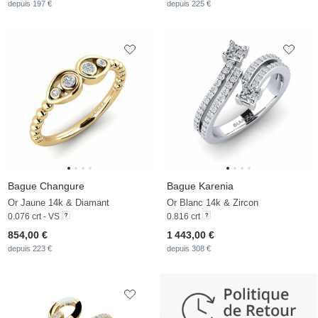
depuis 197 €
depuis 225 €
Bague Changure
Bague Karenia
Or Jaune 14k & Diamant
Or Blanc 14k & Zircon
0.076 crt - VS
0.816 crt
854,00 €
1 443,00 €
depuis 223 €
depuis 308 €