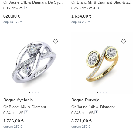
Or Jaune 14k & Diamant De Synthèse
Or Blanc 9k & Diamant Bleu & Zircon & Diamant
0.12 crt - VS
0.495 crt - VS1
620,00 €
1 634,00 €
depuis 176 €
depuis 255 €
Bague Ayelanis
Bague Purvaja
Or Blanc 14k & Diamant
Or Jaune 14k & Diamant
0.34 crt - VS
0.845 crt - VS
1 726,00 €
3 721,00 €
depuis 250 €
depuis 252 €