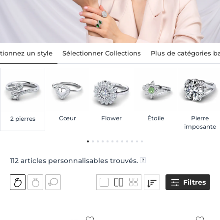
tionnez un style
Sélectionner Collections
Plus de catégories 
Cœur
Flower
Étoile
Pierre
2 pierres
imposante
112
articles personnalisables trouvés.
Filtres