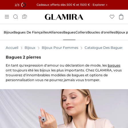
✓ Retours sous 60 jours ✓ Redimensionnement gratuit
Cadeaux offerts dès 500 € et 1500 € · Explorer →
15% sur toutes les commandes →
2
/3
Aller
Rechercher
Au
Contenu
Bijoux
Bagues De Fiançailles
Alliances
Bagues
Colliers
Boucles d'oreilles
Bijoux 
Accueil
Bijoux
Bijoux Pour Femmes
Catalogue Des Bagues
Bagues 2 pierres
En tant qu'expression d'amour ou déclaration de mode, les
bagues
ont toujours été les bijoux les plus importants. Chez GLAMIRA, vous
trouverez d'innombrables modèles de bagues et options de
personnalisation vous ne pourrez jamais vous tromper.