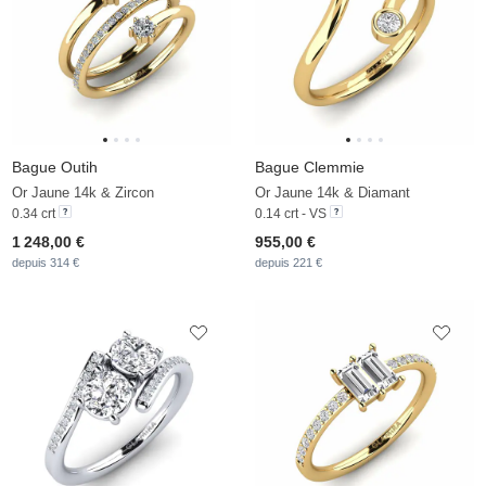
Bague Outih
Bague Clemmie
Or Jaune 14k & Zircon
Or Jaune 14k & Diamant
0.34 crt
0.14 crt - VS
1 248,00 €
955,00 €
depuis 314 €
depuis 221 €