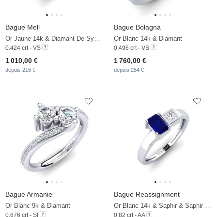
Bague Mell
Bague Bolagna
Or Jaune 14k & Diamant De Synthèse
Or Blanc 14k & Diamant
0.424 crt - VS
0.496 crt - VS
1 010,00 €
1 760,00 €
depuis 216 €
depuis 254 €
Bague Armanie
Bague Reassignment
Or Blanc 9k & Diamant
Or Blanc 14k & Saphir & Saphir Blanc
0.676 crt - SI
0.82 crt - AA