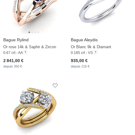
Bague Rylind
Bague Aleydis
Or rose 14k & Saphir & Zircon
Or Blanc 9k & Diamant
0.67 crt - AA
0.185 crt - VS
2 841,00 €
935,00 €
depuis 350 €
depuis 216 €