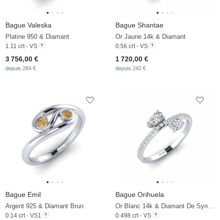
Bague Valeska
Bague Shantae
Platine 950 & Diamant
Or Jaune 14k & Diamant
1.11 crt - VS
0.56 crt - VS
3 756,00 €
1 720,00 €
depuis 284 €
depuis 242 €
Bague Emil
Bague Orihuela
Argent 925 & Diamant Brun
Or Blanc 14k & Diamant De Synthèse
0.14 crt - VS1
0.498 crt - VS