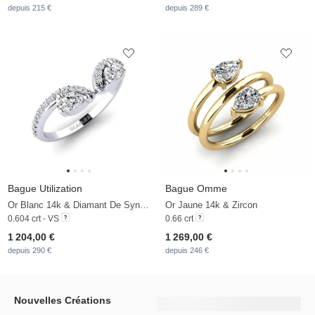
depuis 215 €
depuis 289 €
Bague Utilization
Bague Omme
Or Blanc 14k & Diamant De Synthèse
Or Jaune 14k & Zircon
0.604 crt - VS
0.66 crt
1 204,00 €
1 269,00 €
depuis 290 €
depuis 246 €
Nouvelles Créations