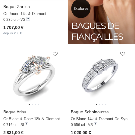
Bague Zarlish
Or Jaune 14k & Diamant
0.235 crt - VS
1 707,00 €
depuis 263 €
Bague Arisu
Bague Schoinoussa
Or Blanc & Rose 18k & Diamant
Or Blanc 14k & Diamant De Synthèse
0.716 crt - SI
0.656 crt - VS
2 831,00 €
1 020,00 €