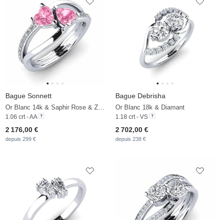
Bague Sonnett
Bague Debrisha
Or Blanc 14k & Saphir Rose & Zircon
Or Blanc 18k & Diamant
1.06 crt - AA
1.18 crt - VS
2 176,00 €
2 702,00 €
depuis 299 €
depuis 238 €