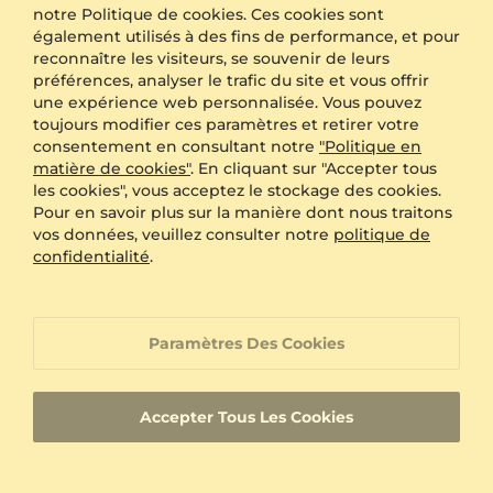
notre Politique de cookies. Ces cookies sont
Envoi
Expédition Gratuite
également utilisés à des fins de performance, et pour
Emballage anonyme
Disponible
reconnaître les visiteurs, se souvenir de leurs
Gravure
GRATUIT
préférences, analyser le trafic du site et vous offrir
Boîte cadeau
GRATUIT
une expérience web personnalisée. Vous pouvez
toujours modifier ces paramètres et retirer votre
consentement en consultant notre
"Politique en
AVANTAGES SUPPLÉMENTAIRES AVEC CET ACHAT:
matière de cookies"
. En cliquant sur "Accepter tous
les cookies", vous acceptez le stockage des cookies.
Politique de retour de 60 jours
Pour en savoir plus sur la manière dont nous traitons
vos données, veuillez consulter notre
politique de
confidentialité
.
Redimensionnement Gratuit sous 60 jours
Garantie à vie
Paramètres Des Cookies
Service Client Orienté vers une Satisfaction
Accepter Tous Les Cookies
Client à 100%
Bijoux sur mesure avec un identifiant produit