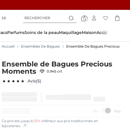
Rechercher
Rechercher
Nl
Rechercher
Sacs
Parfums
Soins de la peau
Maquillage
Maison
Accessoires
Accueil
Ensembles De Bagues
Ensemble De Bagues Precious Mom
Ensemble de Bagues Precious
Moments
0.945 crt
Avis(5)
98.6000
100
% of
15%
DE RÉDUCTION
Ce prix est jusqu'à
55%
inférieur aux prix traditionnels en
bijouteries.