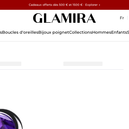
✓ Retours sous 60 jours ✓ Redimensionnement gratuit
Cadeaux offerts dès 500 € et 1500 € · Explorer →
15% sur toutes les commandes →
Fr
s
Boucles d'oreilles
Bijoux poignet
Collections
Hommes
Enfants