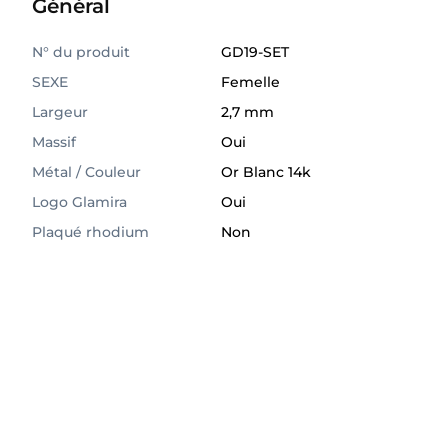
Général
N° du produit
GD19-SET
SEXE
Femelle
Largeur
2,7 mm
Massif
Oui
Métal / Couleur
Or Blanc 14k
Logo Glamira
Oui
Plaqué rhodium
Non