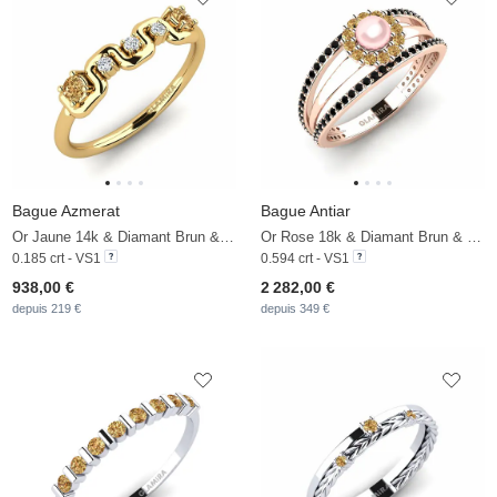
Bague Azmerat
Bague Antiar
Or Jaune 14k & Diamant Brun & Zircon
Or Rose 18k & Diamant Brun & Diamant Noir & Perle Rose
0.185 crt - VS1
0.594 crt - VS1
938,00 €
2 282,00 €
depuis 219 €
depuis 349 €