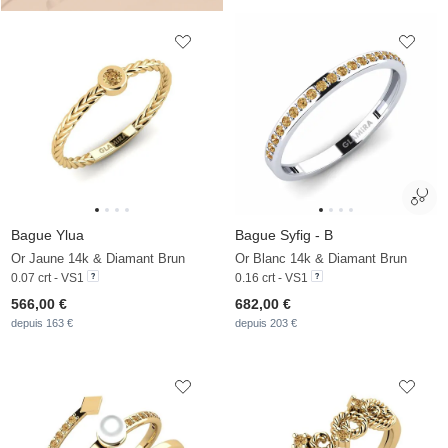
Bague Ylua
Bague Syfig - B
Or Jaune 14k & Diamant Brun
Or Blanc 14k & Diamant Brun
0.07 crt - VS1
0.16 crt - VS1
566,00 €
682,00 €
depuis 163 €
depuis 203 €