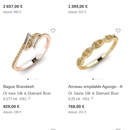
2 657,00 €
1 394,00 €
depuis 386 €
depuis 322 €
Bague Brandeeh
Anneau empilable Agungo - A
Or rose 14k & Diamant Brun
Or Jaune 14k & Diamant Brun
0.177 crt - VS1
0.25 crt - VS1
929,00 €
768,00 €
depuis 238 €
depuis 191 €