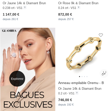
Or Jaune 14k & Diamant Brun
Or Rose 9k & Diamant Brun
0.238 crt - VS1
0.24 crt - VS1
1 147,00 €
872,00 €
depuis 261 €
depuis 257 €
Anneau empilable Oremu - B
Or Jaune 14k & Diamant Brun
0.2 crt - VS1
746,00 €
depuis 192 €