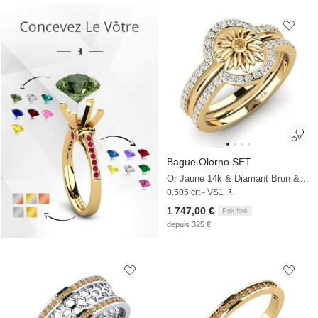
Bague Olorno SET
Or Jaune 14k & Diamant Brun & Zircon
0.505 crt - VS1
1 747,00 €
Prix fixé
depuis 325 €