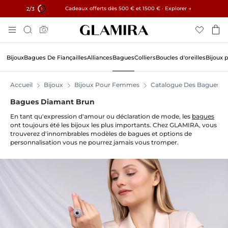
✓ Retours sous 60 jours ✓ Redimensionnement gratuit
Cadeaux offerts dès 500 € et 1500 € · Explorer →
15% sur toutes les commandes →
2
/3
Aller
Rechercher
Au
Contenu
Bijoux
Bagues De Fiançailles
Alliances
Bagues
Colliers
Boucles d'oreilles
Bijoux 
Accueil
Bijoux
Bijoux Pour Femmes
Catalogue Des Bagues
Bagues Diamant Brun
En tant qu'expression d'amour ou déclaration de mode, les
bagues
ont toujours été les bijoux les plus importants. Chez GLAMIRA, vous
trouverez d'innombrables modèles de bagues et options de
personnalisation vous ne pourrez jamais vous tromper.