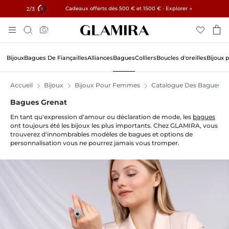
✓ Retours sous 60 jours ✓ Redimensionnement gratuit
Cadeaux offerts dès 500 € et 1500 € · Explorer →
15% sur toutes les commandes →
3
/3
Aller
Rechercher
Au
Contenu
Bijoux
Bagues De Fiançailles
Alliances
Bagues
Colliers
Boucles d'oreilles
Bijoux 
Accueil
Bijoux
Bijoux Pour Femmes
Catalogue Des Bagues
Bagues Grenat
En tant qu'expression d'amour ou déclaration de mode, les
bagues
ont toujours été les bijoux les plus importants. Chez GLAMIRA, vous
trouverez d'innombrables modèles de bagues et options de
personnalisation vous ne pourrez jamais vous tromper.