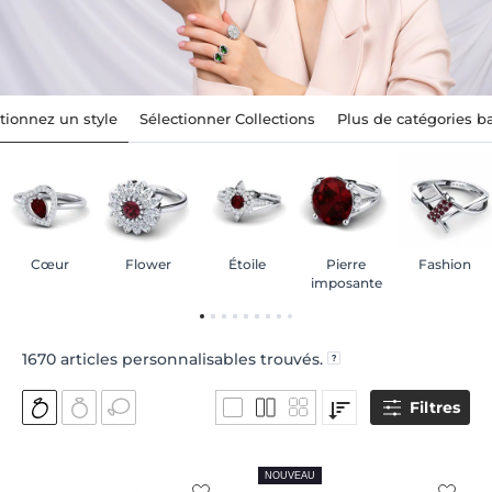
tionnez un style
Sélectionner Collections
Plus de catégories 
Cœur
Flower
Étoile
Pierre
Fashion
imposante
1670
articles personnalisables trouvés.
Filtres
NOUVEAU