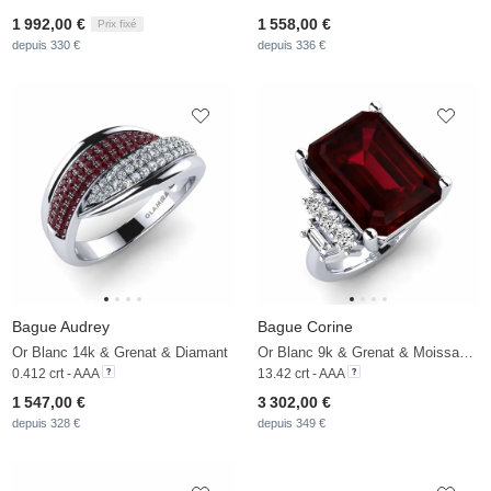
1 992,00 €
1 558,00 €
Prix fixé
depuis 330 €
depuis 336 €
Bague Audrey
Bague Corine
Or Blanc 14k & Grenat & Diamant
Or Blanc 9k & Grenat & Moissanite
0.412 crt - AAA
13.42 crt - AAA
1 547,00 €
3 302,00 €
depuis 328 €
depuis 349 €