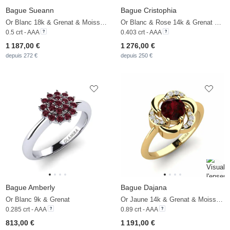
Bague Sueann
Bague Cristophia
Or Blanc 18k & Grenat & Moissanite
Or Blanc & Rose 14k & Grenat & Moissanite
0.5 crt - AAA
0.403 crt - AAA
1 187,00 €
1 276,00 €
depuis 272 €
depuis 250 €
Bague Amberly
Bague Dajana
Or Blanc 9k & Grenat
Or Jaune 14k & Grenat & Moissanite
0.285 crt - AAA
0.89 crt - AAA
813,00 €
1 191,00 €