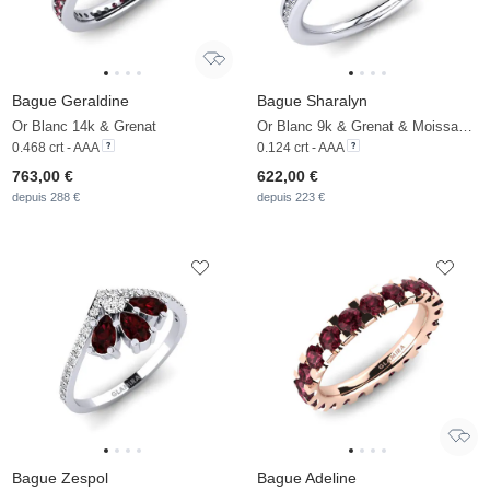
Bague Geraldine
Bague Sharalyn
Or Blanc 14k & Grenat
Or Blanc 9k & Grenat & Moissanite
0.468 crt - AAA
0.124 crt - AAA
763,00 €
622,00 €
depuis 288 €
depuis 223 €
Bague Zespol
Bague Adeline