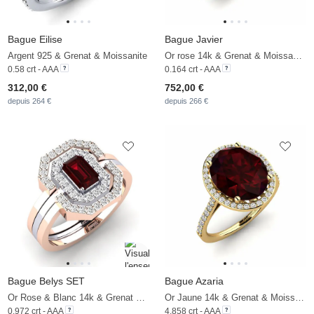
Bague Eilise
Bague Javier
Argent 925 & Grenat & Moissanite
Or rose 14k & Grenat & Moissanite
0.58 crt - AAA
0.164 crt - AAA
312,00 €
752,00 €
depuis 264 €
depuis 266 €
Bague Belys SET
Bague Azaria
Or Rose & Blanc 14k & Grenat & Moissanite
Or Jaune 14k & Grenat & Moissanite
0.972 crt - AAA
4.858 crt - AAA