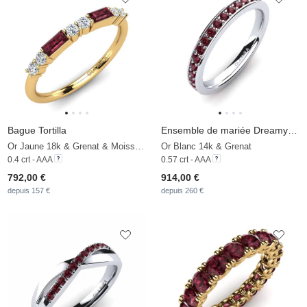
Bague Tortilla
Ensemble de mariée Dreamy-Bague B
Or Jaune 18k & Grenat & Moissanite
Or Blanc 14k & Grenat
0.4 crt - AAA
0.57 crt - AAA
792,00 €
914,00 €
depuis 157 €
depuis 260 €