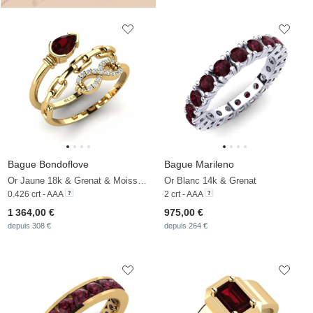
Bague Bondoflove
Bague Marileno
Or Jaune 18k & Grenat & Moissanite
Or Blanc 14k & Grenat
0.426 crt - AAA
2 crt - AAA
1 364,00 €
975,00 €
depuis 308 €
depuis 264 €