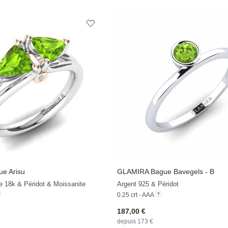
e Arisu
GLAMIRA
Bague Bavegels - B
e 18k & Péridot & Moissanite
Argent 925 & Péridot
0.25 crt - AAA
187,00 €
depuis 173 €