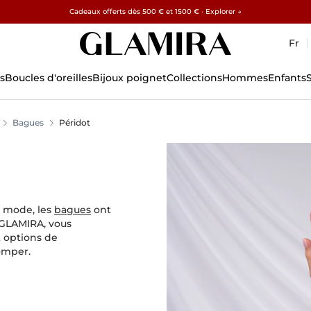
✓ Retours sous 60 jours ✓ Redimensionnement gratuit
Cadeaux offerts dès 500 € et 1500 € · Explorer →
15% sur toutes les commandes →
Fr
s
Boucles d'oreilles
Bijoux poignet
Collections
Hommes
Enfants
Bagues
Péridot
e mode, les
bagues
ont
z GLAMIRA, vous
 options de
omper.