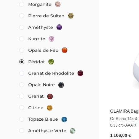
Morganite
Pierre de Sultan
Améthyste
Kunzite
Opale de Feu
Péridot
Grenat de Rhodolite
Opale Noire
Grenat
Citrine
GLAMIRA
Bagu
Or Blanc 14k & 
Topaze Bleue
0.33 crt - AAA
Améthyste Verte
1 106,00 €