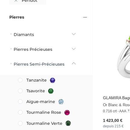
Péridot
Pierres
Diamants
Pierres Précieuses
Pierres Semi-Précieuses
Tanzanite
Tsavorite
GLAMIRA
Bagu
Aigue-marine
Or Blanc & Ros
0.716 crt - AAA
Tourmaline Rose
1 423,00 €
Tourmaline Verte
depuis 215 €