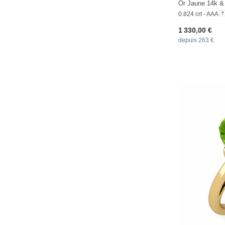
Or Jaune 14k & 
0.824 crt - AAA
1 330,00 €
depuis 263 €