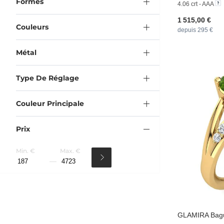
Formes
4.06 crt - AAA
1 515,00 €
Couleurs
depuis 295 €
Métal
Type De Réglage
Couleur Principale
Prix
Min. €
Max. €
GLAMIRA
Bagu