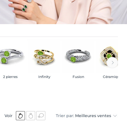
2 pierres
Infinity
Fusion
Céramique
Voir
Trier par:
Meilleures ventes