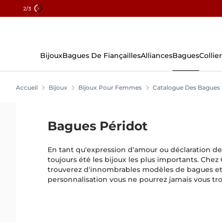
2
/3
Aller
Au
Contenu
Bijoux
Bagues De Fiançailles
Alliances
Bagues
Collier
Accueil
Bijoux
Bijoux Pour Femmes
Catalogue Des Bagues
Bagues Péridot
En tant qu'expression d'amour ou déclaration d
toujours été les bijoux les plus importants. Che
trouverez d'innombrables modèles de bagues et
personnalisation vous ne pourrez jamais vous tr