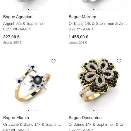
Bague Agnation
Bague Mareep
Argent 925 & Saphir noir
Or Blanc 14k & Saphir noir & Zircon
0.255 crt - AAA
0.21 crt - AAA
327,00 €
1 455,00 €
depuis 283 €
depuis 289 €
Bague Eltanin
Bague Dossantos
Or Jaune & Blanc 14k & Saphir noir & Perle Noire
Or Jaune 14k & Saphir noir & Diamant
0.07 crt - AAA
1.22 crt - AAA