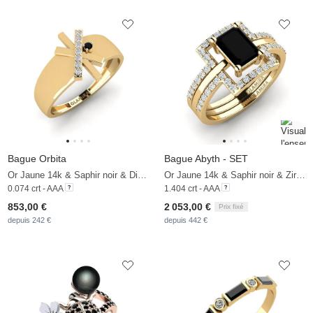
Bague Orbita
Bague Abyth - SET
Or Jaune 14k & Saphir noir & Diamant De Synthèse
Or Jaune 14k & Saphir noir & Zircon
0.074 crt - AAA
1.404 crt - AAA
853,00 €
2 053,00 €
Prix fixé
depuis 242 €
depuis 442 €