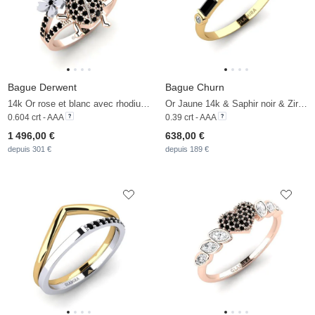
Bague Derwent
Bague Churn
14k Or rose et blanc avec rhodium noir & Saphir noir & Diamant Noir & Perle Noire
Or Jaune 14k & Saphir noir & Zircon
0.604 crt - AAA
0.39 crt - AAA
1 496,00 €
638,00 €
depuis 301 €
depuis 189 €