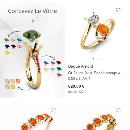
Bague Arnold
Or Jaune 9k & Saphir orange & Zircon
0.53 crt - AA
820,00 €
depuis 227 €