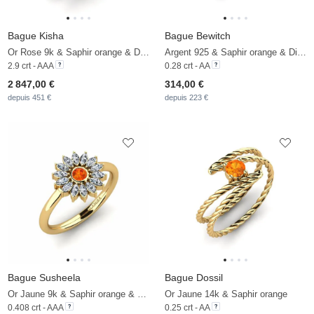
Bague Kisha
Bague Bewitch
Or Rose 9k & Saphir orange & Diamant
Argent 925 & Saphir orange & Diamant De Synthèse
2.9 crt - AAA
0.28 crt - AA
2 847,00 €
314,00 €
depuis 451 €
depuis 223 €
Bague Susheela
Bague Dossil
Or Jaune 9k & Saphir orange & Zircon
Or Jaune 14k & Saphir orange
0.408 crt - AAA
0.25 crt - AA