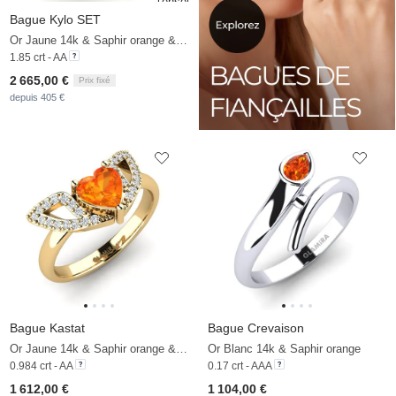
Bague Kylo SET
Or Jaune 14k & Saphir orange & Zircon
1.85 crt - AA
2 665,00 €
Prix fixé
depuis 405 €
Bague Kastat
Bague Crevaison
Or Jaune 14k & Saphir orange & Zircon
Or Blanc 14k & Saphir orange
0.984 crt - AA
0.17 crt - AAA
1 612,00 €
1 104,00 €