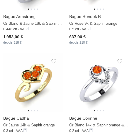
Bague Armstrang
Bague Rondek B
Or Blanc & Jaune 18k & Saphir orange & Diamant De Synthèse
Or Rose 9k & Saphir orange
0.448 crt - AA
0.5 crt - AA
1 953,00 €
637,00 €
depuis 318 €
depuis 210 €
Bague Cadha
Bague Corinne
Or Jaune 14k & Saphir orange
Or Blanc 14k & Saphir orange & Zircon
0.3 crt - AAA
0.2 crt - AAA