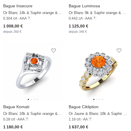
Bague Insecure
Bague Luminosa
Or Blanc 14k & Saphir orange & Diamant De Synthèse
Or Blanc 9k & Saphir orange & Diamant De Synthèse
0.304 crt - AAA
0.442 crt - AAA
1 008,00 €
1 125,00 €
depuis 260 €
depuis 346 €
Bague Komati
Bague Cikliption
Or Blanc 18k & Saphir orange & Diamant
Or Jaune & Blanc 18k & Saphir orange & Zircon
0.28 crt - AAA
1.16 crt - AA
1 180,00 €
1 637,00 €