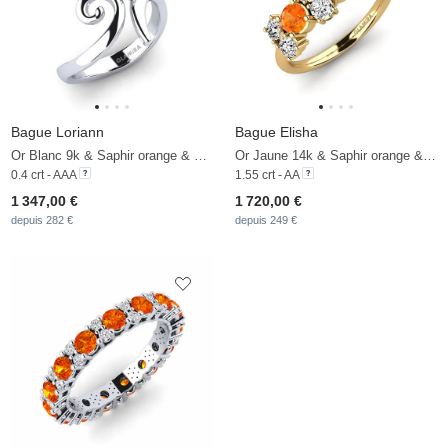
Bague Loriann
Bague Elisha
Or Blanc 9k & Saphir orange & Diamant
Or Jaune 14k & Saphir orange & Diamant De Synthèse
0.4 crt - AAA
1.55 crt - AA
1 347,00 €
1 720,00 €
depuis 282 €
depuis 249 €