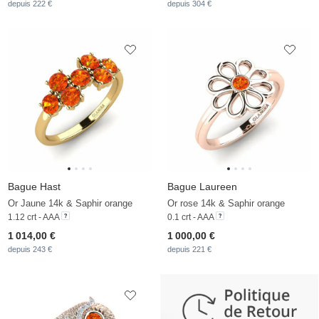
depuis 222 €
depuis 304 €
Bague Hast
Bague Laureen
Or Jaune 14k & Saphir orange
Or rose 14k & Saphir orange
1.12 crt - AAA
0.1 crt - AAA
1 014,00 €
1 000,00 €
depuis 243 €
depuis 221 €