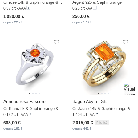
Or rose 14k & Saphir orange & Diamant De Synthèse
Argent 925 & Saphir orange
0.37 crt - AAA
0.25 crt - AA
1 080,00 €
250,00 €
depuis 225 €
depuis 173 €
Anneau rose Passero
Bague Abyth - SET
Or Blanc 9k & Saphir orange & Diamant
Or Jaune 14k & Saphir orange & Zircon
0.132 crt - AAA
1.404 crt - AA
663,00 €
2 015,00 €
Prix fixé
depuis 182 €
depuis 442 €