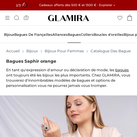
✓ Retours sous 60 jours ✓ Redimensionnement gratuit
Cadeaux offerts dès 500 € et 1500 € · Explorer →
15% sur toutes les commandes →
3
/3
Aller
Rechercher
Au
Contenu
Bijoux
Bagues De Fiançailles
Alliances
Bagues
Colliers
Boucles d'oreilles
Bijoux 
Accueil
Bijoux
Bijoux Pour Femmes
Catalogue Des Bagues
Bagues Saphir orange
En tant qu'expression d'amour ou déclaration de mode, les
bagues
ont toujours été les bijoux les plus importants. Chez GLAMIRA, vous
trouverez d'innombrables modèles de bagues et options de
personnalisation vous ne pourrez jamais vous tromper.