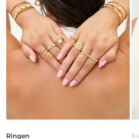
Ringen
Ke