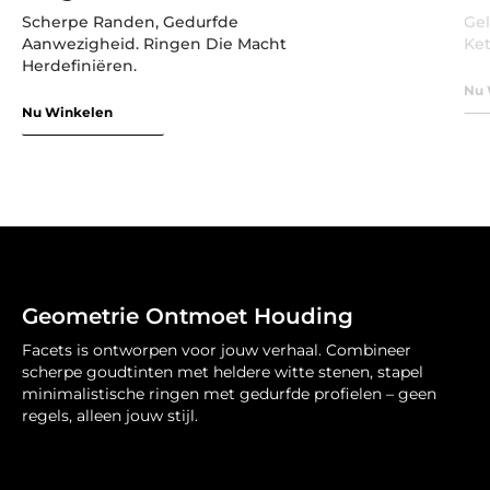
Scherpe Randen, Gedurfde
Gel
Aanwezigheid. Ringen Die Macht
Ket
Herdefiniëren.
Nu 
Nu Winkelen
Geometrie Ontmoet Houding
Facets is ontworpen voor jouw verhaal. Combineer
scherpe goudtinten met heldere witte stenen, stapel
minimalistische ringen met gedurfde profielen – geen
regels, alleen jouw stijl.