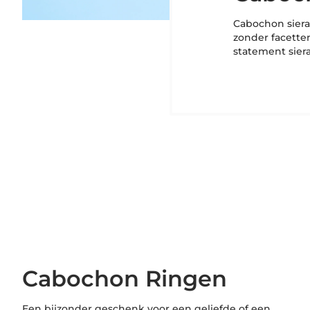
Cabochon sier
zonder facette
statement sie
Cabochon Ringen
Een bijzonder geschenk voor een geliefde of een