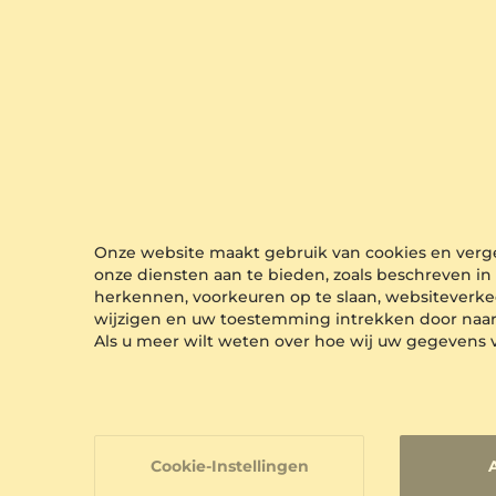
Cabochon
Armbanden
De unieke snit van hun stenen maakt Cabochon
Armbanden bijzonder. Maak uw cabochon
armband met uw favoriete edelsteen voor een
natuurlijke look.
Bekijk Alle Cabochon Armbanden
Onze website maakt gebruik van cookies en vergel
onze diensten aan te bieden, zoals beschreven i
herkennen, voorkeuren op te slaan, websiteverke
wijzigen en uw toestemming intrekken door naa
Als u meer wilt weten over hoe wij uw gegevens 
Cookie-Instellingen
Beste Verkopers