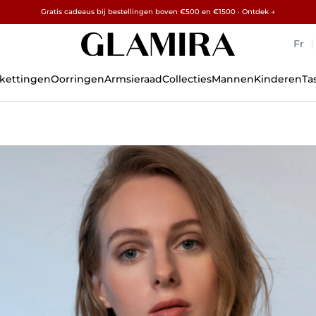
Gratis cadeaus bij bestellingen boven €500 en €1500 · Ontdek →
✓ 60 dagen retour ✓ Gratis aanpassen
15% op alle bestellingen →
Fr
skettingen
Oorringen
Armsieraad
Collecties
Mannen
Kinderen
Ta