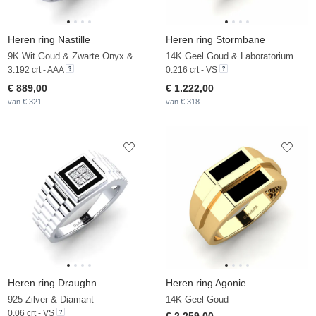
Heren ring Nastille
Heren ring Stormbane
9K Wit Goud & Zwarte Onyx & Zirkoon
14K Geel Goud & Laboratorium Gekweekte Diamant
3.192 crt - AAA
0.216 crt - VS
€ 889,00
€ 1.222,00
van € 321
van € 318
Heren ring Draughn
Heren ring Agonie
925 Zilver & Diamant
14K Geel Goud
0.06 crt - VS