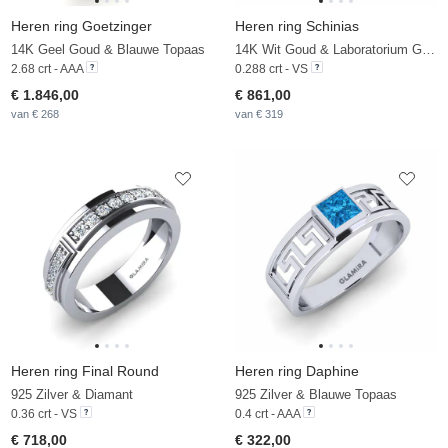
Heren ring Goetzinger
Heren ring Schinias
14K Geel Goud & Blauwe Topaas
14K Wit Goud & Laboratorium Gekweekte Diamant
2.68 crt - AAA
0.288 crt - VS
€ 1.846,00
€ 861,00
van € 268
van € 319
Heren ring Final Round
Heren ring Daphine
925 Zilver & Diamant
925 Zilver & Blauwe Topaas
0.36 crt - VS
0.4 crt - AAA
€ 718,00
€ 322,00