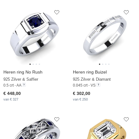
Heren ring No Rush
Heren ring Buizel
925 Zilver & Saffier
925 Zilver & Diamant
0.5 crt - AA
0.045 crt - VS
€ 448,00
€ 302,00
van € 327
van € 250