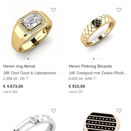
Heren ring Akmal
Heren Pinkring Binantis
18K Geel Goud & Laboratorium Gekweekte Diamant
14K Geelgoud met Zwarte Rhodium & Zwarte Diamant
2.358 crt - VS
0.032 crt - AAA
€ 4.673,00
€ 915,00
van € 394
van € 237