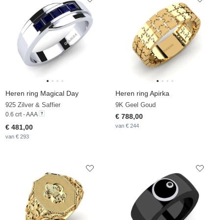
Heren ring Magical Day
Heren ring Apirka
925 Zilver & Saffier
9K Geel Goud
0.6 crt - AAA
€ 788,00
van € 244
€ 481,00
van € 293