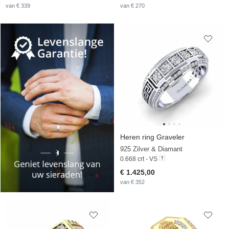
van € 339
van € 270
Heren ring Graveler
925 Zilver & Diamant
0.668 crt - VS
€ 1.425,00
van € 352