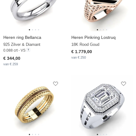
Heren ring Bellanca
Heren Pinkring Lostruq
925 Zilver & Diamant
18K Rood Goud
0.088 crt - VS
€ 1.779,00
van € 250
€ 344,00
van € 259