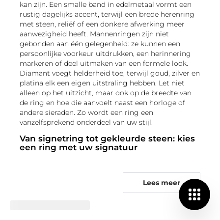
kan zijn. Een smalle band in edelmetaal vormt een
rustig dagelijks accent, terwijl een brede herenring
met steen, reliëf of een donkere afwerking meer
aanwezigheid heeft. Mannenringen zijn niet
gebonden aan één gelegenheid: ze kunnen een
persoonlijke voorkeur uitdrukken, een herinnering
markeren of deel uitmaken van een formele look.
Diamant voegt helderheid toe, terwijl goud, zilver en
platina elk een eigen uitstraling hebben. Let niet
alleen op het uitzicht, maar ook op de breedte van
de ring en hoe die aanvoelt naast een horloge of
andere sieraden. Zo wordt een ring een
vanzelfsprekend onderdeel van uw stijl.
Van signetring tot gekleurde steen: kies
een ring met uw signatuur
De juiste herenring vertrekt van de vorm die bij uw
hand en stijl past. Een
signetring
heeft een
Lees meer
herkenbaar, vaak vlak bovendeel dat uitstekend past
bij een gravure of een sober statement. Wie een
betekenisvol detail zoekt, vindt in
ringen met
symbolen
een ontwerp met visuele zeggingskracht.