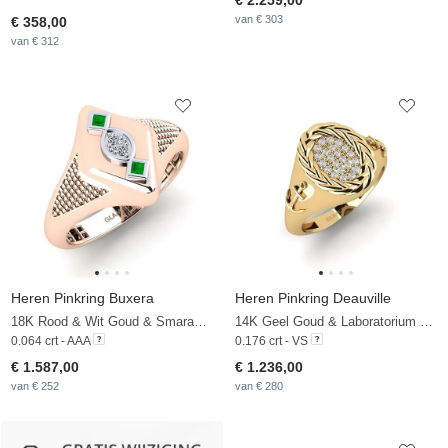
€ 2.259,00
van € 303
€ 358,00
van € 312
Heren Pinkring Buxera
Heren Pinkring Deauville
18K Rood & Wit Goud & Smaragd & Zirkoon
14K Geel Goud & Laboratorium Gekweekte Diamant
0.064 crt - AAA
0.176 crt - VS
€ 1.587,00
€ 1.236,00
van € 252
van € 280