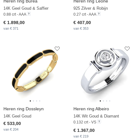
Heren ring Burea
Heren ring Leone
14K Geel Goud & Saffier
925 Zilver & Robijn
0.88 crt - AAA
0.27 crt - AAA
€ 1.898,00
€ 407,00
van € 371
van € 353
Heren ring Dossleyn
Heren ring Albeiro
14K Geel Goud
14K Wit Goud & Diamant
0.132 crt - VS
€ 533,00
van € 204
€ 1.367,00
van € 219