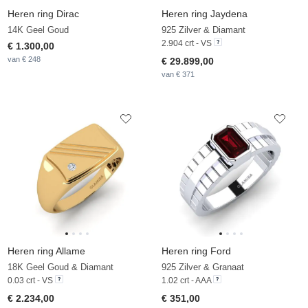
Heren ring Dirac
Heren ring Jaydena
14K Geel Goud
925 Zilver & Diamant
2.904 crt - VS
€ 1.300,00
van € 248
€ 29.899,00
van € 371
Heren ring Allame
Heren ring Ford
18K Geel Goud & Diamant
925 Zilver & Granaat
0.03 crt - VS
1.02 crt - AAA
€ 2.234,00
€ 351,00