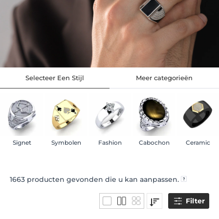
Selecteer Een Stijl
Meer categorieën
Signet
Symbolen
Fashion
Cabochon
Ceramic
1663
producten gevonden die u kan aanpassen.
Filter