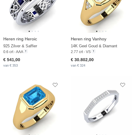
Heren ring Heroic
Heren ring Vanhoy
925 Zilver & Saffier
14K Geel Goud & Diamant
0.6 crt - AAA
2.77 crt - VS
€ 541,00
€ 30.802,00
van € 353
van € 324