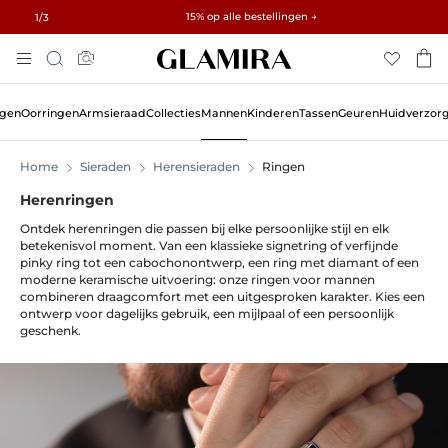
Gratis cadeaus bij bestellingen boven €500 en €1500 · Ontdek →
✓ 60 dagen retour ✓ Gratis aanpassen
15% op alle bestellingen →
1
/3
Ga
Zoeken
Naar
De
Inhoud
ngen
Oorringen
Armsieraad
Collecties
Mannen
Kinderen
Tassen
Geuren
Huidverzor
Home
Sieraden
Herensieraden
Ringen
Herenringen
Ontdek herenringen die passen bij elke persoonlijke stijl en elk
betekenisvol moment. Van een klassieke signetring of verfijnde
pinky ring tot een cabochonontwerp, een ring met diamant of een
moderne keramische uitvoering: onze ringen voor mannen
combineren draagcomfort met een uitgesproken karakter. Kies een
ontwerp voor dagelijks gebruik, een mijlpaal of een persoonlijk
geschenk.