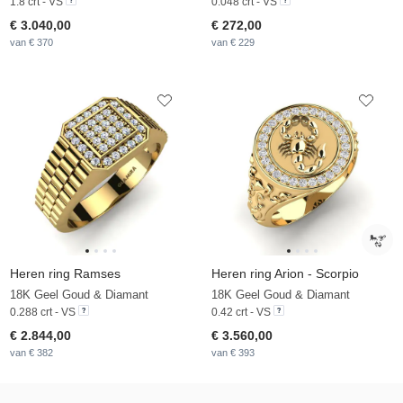
1.8 crt - VS
0.048 crt - VS
€ 3.040,00
€ 272,00
van € 370
van € 229
Heren ring Ramses
Heren ring Arion - Scorpio
18K Geel Goud & Diamant
18K Geel Goud & Diamant
0.288 crt - VS
0.42 crt - VS
€ 2.844,00
€ 3.560,00
van € 382
van € 393