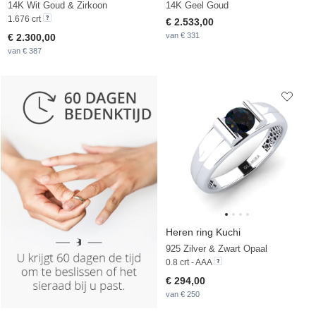
14K Wit Goud & Zirkoon
14K Geel Goud
1.676 crt
€ 2.533,00
van € 331
€ 2.300,00
van € 387
Heren ring Kuchi
925 Zilver & Zwart Opaal
0.8 crt - AAA
€ 294,00
van € 250