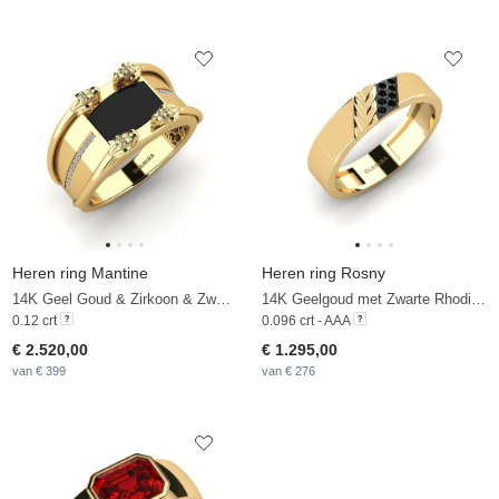
Heren ring Mantine
Heren ring Rosny
14K Geel Goud & Zirkoon & Zwarte Onyx
14K Geelgoud met Zwarte Rhodium & Zwarte Saffier
0.12 crt
0.096 crt - AAA
€ 2.520,00
€ 1.295,00
van € 399
van € 276