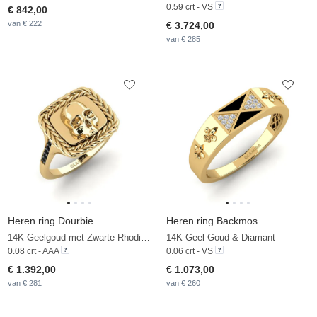
0.59 crt - VS
€ 842,00
van € 222
€ 3.724,00
van € 285
Heren ring Dourbie
Heren ring Backmos
14K Geelgoud met Zwarte Rhodium & Zwarte Saffier
14K Geel Goud & Diamant
0.08 crt - AAA
0.06 crt - VS
€ 1.392,00
€ 1.073,00
van € 281
van € 260