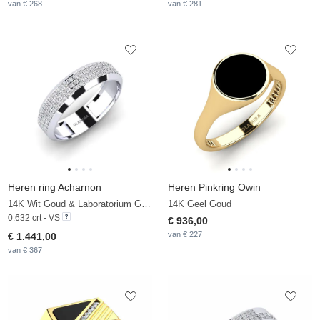
van € 268
van € 281
Heren ring Acharnon
Heren Pinkring Owin
14K Wit Goud & Laboratorium Gekweekte Diamant
14K Geel Goud
0.632 crt - VS
€ 936,00
van € 227
€ 1.441,00
van € 367