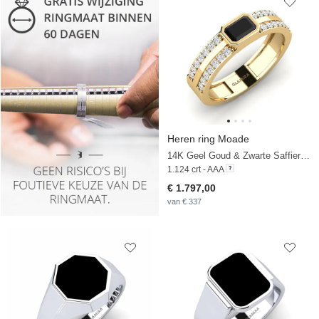
Heren ring Moade
14K Geel Goud & Zwarte Saffier & Witte Saffier
1.124 crt - AAA
€ 1.797,00
van € 337