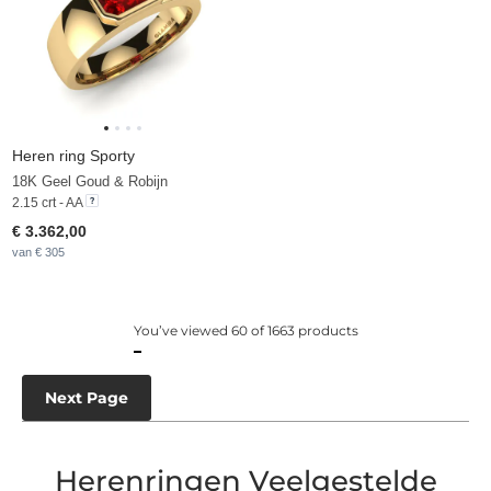
Heren ring Sporty
18K Geel Goud & Robijn
2.15 crt - AA
€ 3.362,00
van € 305
You’ve viewed 60 of 1663 products
Next Page
Herenringen Veelgestelde